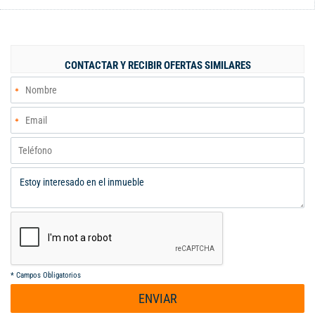
hasta veinte carros.piscina, Disfruta de hermosas vistas a los
Farallones y al Pico de Loro, con la posibilidad de admirar los
nevados en días despejados. Sus amplios jardines, árboles
frutales y entorno campestre hacen de este conjunto un lugar
CONTACTAR Y RECIBIR OFERTAS SIMILARES
único.
*
Campos Obligatorios
ENVIAR