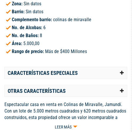
Zona:
Sin datos
Barrio:
Sin datos
Complemento barrio:
colinas de miravalle
No. de Alcobas:
6
No. de Baños:
8
Área:
5.000,00
Rango de precio:
Más de $400 Millones
CARACTERÍSTICAS ESPECIALES
OTRAS CARACTERÍSTICAS
Espectacular casa en venta en Colinas de Miravalle, Jamundí.
Con un lote de 5.000 metros cuadrados y 620 metros cuadrados
construidos, esta propiedad ofrece un valor incomparable a
2.300.000.negociables, Cuenta con 6 alcobas, cada una con
LEER MÁS
baño privado, dos garajes cubiertos y espacio para parquear