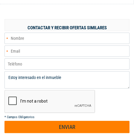
de TV, Cocina amplia, Zona de oficio, Alcoba de servicio con
baño grande, Sala comedor, Terraza cubierta, Espacio para
piscina. 2 parq cubiertos paralelos y 4 descubiertos, y Baño
social. Esta etapa de La Morada tiene juegos infantiles, Cancha
CONTACTAR Y RECIBIR OFERTAS SIMILARES
de football y senderos o calles para caminar.
*
Campos Obligatorios
ENVIAR