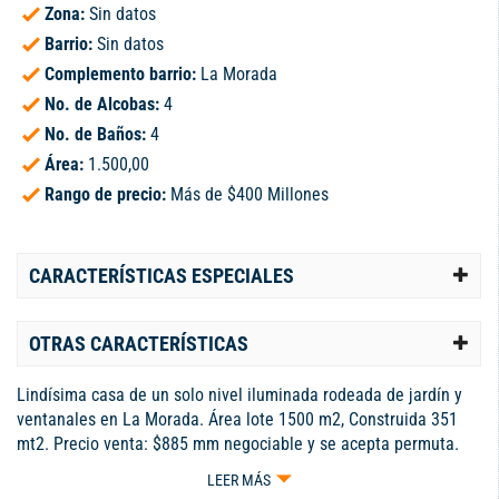
Zona:
Sin datos
Barrio:
Sin datos
Complemento barrio:
La Morada
No. de Alcobas:
4
No. de Baños:
4
Área:
1.500,00
Rango de precio:
Más de $400 Millones
CARACTERÍSTICAS ESPECIALES
OTRAS CARACTERÍSTICAS
Lindísima casa de un solo nivel iluminada rodeada de jardín y
ventanales en La Morada. Área lote 1500 m2, Construida 351
mt2. Precio venta: $885 mm negociable y se acepta permuta.
Consta de 4 alcobas amplias con clóset (la ppal con baño), 1
LEER MÁS
estudio posibilidad de otra habitación, Baño de alcobas, 1 sala