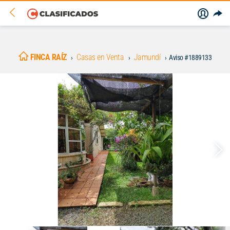
FINCA RAÍZ
Casas en Venta
Jamundí
Aviso #1889133