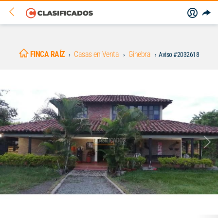
FINCA RAÍZ
Casas en Venta
Ginebra
Aviso #2032618