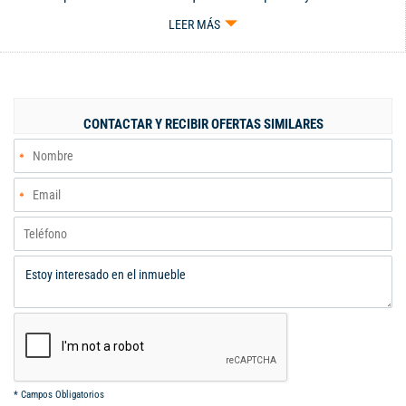
comodidades modernas, con espacios de amplitud inigualable y
LEER MÁS
llenos de luz, 3 habitaciones grandes, cada una con su baño y
balcón, estupenda zona social, que integra sala comedor, cocina
moderna y terraza, zona de ropa independiente, family room,
hall de alcobas - 26-535... - Código 9891687
CONTACTAR Y RECIBIR OFERTAS SIMILARES
*
Campos Obligatorios