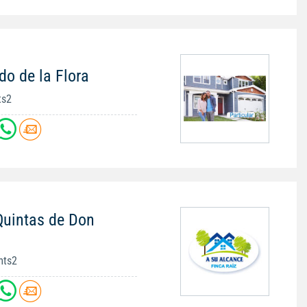
do de la Flora
ts2
Quintas de Don
mts2