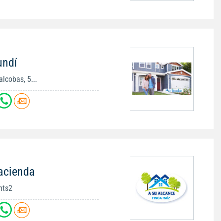
undí
lcobas, 5...
acienda
mts2