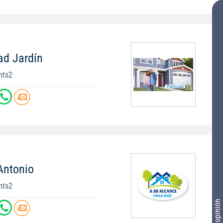
ad Jardín
mts2
Antonio
mts2
Tu opinión