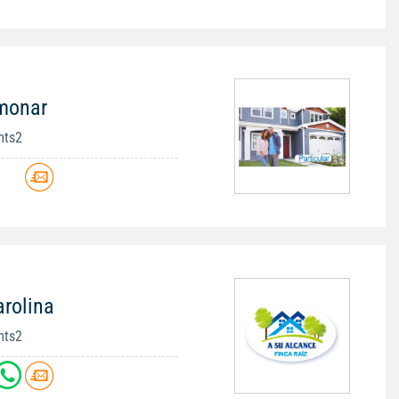
imonar
mts2
arolina
mts2