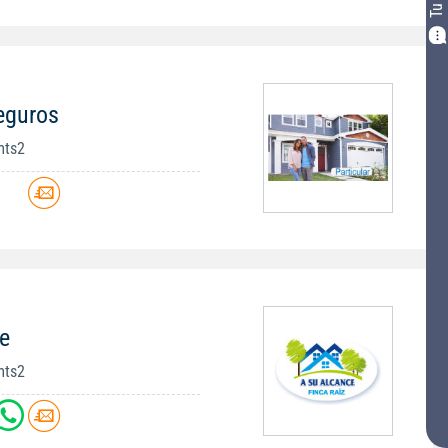
eguros
mts2
e
mts2