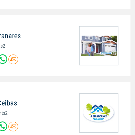
zanares
ts2
Ceibas
mts2