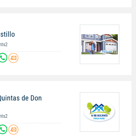
stillo
mts2
Quintas de Don
mts2