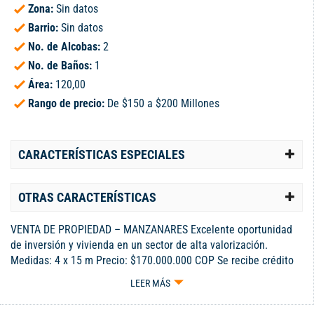
Zona:
Sin datos
Barrio:
Sin datos
No. de Alcobas:
2
No. de Baños:
1
Área:
120,00
Rango de precio:
De $150 a $200 Millones
CARACTERÍSTICAS ESPECIALES
OTRAS CARACTERÍSTICAS
VENTA DE PROPIEDAD – MANZANARES Excelente oportunidad
de inversión y vivienda en un sector de alta valorización.
Medidas: 4 x 15 m Precio: $170.000.000 COP Se recibe crédito
hipotecario Características: Primer piso: • Sala • Comedor •
LEER MÁS
Cocina • Espacio para baño social • Parqueadero descubierto •
Patio con posibilidad de ampliación Segundo piso: • 2