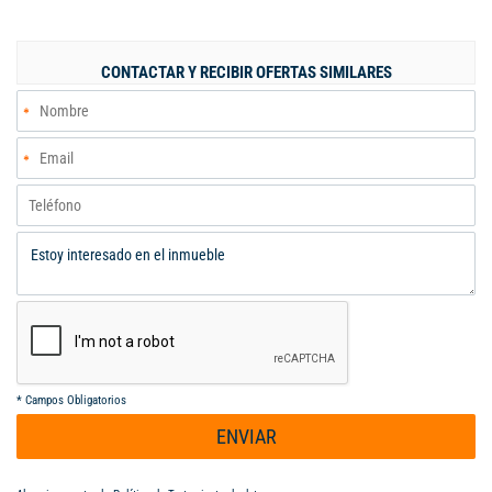
habitaciones • 1 baño Potencial de ampliación: Se puede
ampliar hacia la parte trasera Se puede ampliar hacia la parte
frontal Propiedad ideal para crecer según necesidad o para
CONTACTAR Y RECIBIR OFERTAS SIMILARES
inversión Ubicada en el sector base de Manzanares, zona
tranquila y de fácil acceso. Contáctanos para más información o
agendar visita.
*
Campos Obligatorios
ENVIAR