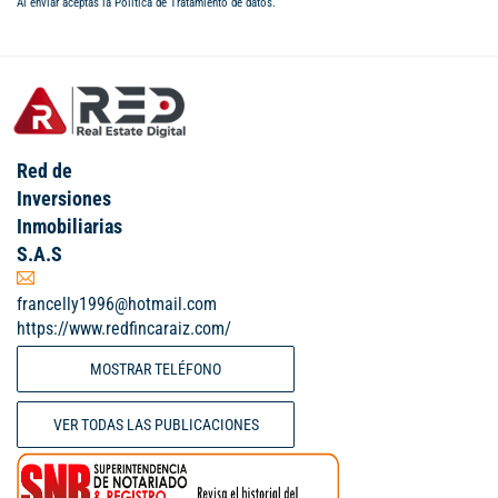
Al enviar aceptas la
Política de Tratamiento de datos
.
Red de
Inversiones
Inmobiliarias
S.A.S
francelly1996@hotmail.com
https://www.redfincaraiz.com/
MOSTRAR TELÉFONO
VER TODAS LAS PUBLICACIONES