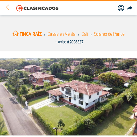
FINCA RAÍZ
Casas en Venta
Cali
Solares de Pance
Aviso #2008827