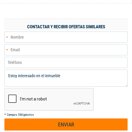
Lindísimos papeles de colgadura en las paredes. Primer piso:
hall de entrada, sala comedor, baño social, cocina americana,
zona de oficios, alcoba y baño de servicio, espectacular estar de
tv con ventanal y acceso a pequeño patio en zona verde y linda
CONTACTAR Y RECIBIR OFERTAS SIMILARES
visual a Cali. Segundo piso: hall de habitaciones, estudio, 2
habitaciones secundarias, baño de alcobas y habitación
principal con balcón con vista a Cali, bellísimo vestier y baño
propio. Parqueaderos: 2 paralelos cubiertos. **Libre de deuda
** Vr admon: $690.000 ** Predial: $2.900.000 Condominio con:
gimnasio, turco, piscina de adultos y niños, salón social, cancha
multiple, solarium, sendero alrededor del condominio,
parqueadero de visitantes.
*
Campos Obligatorios
ENVIAR