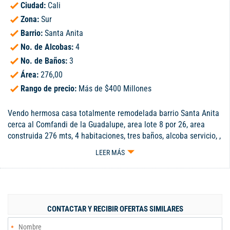
Ciudad:
Cali
Zona:
Sur
Barrio:
Santa Anita
No. de Alcobas:
4
No. de Baños:
3
Área:
276,00
Rango de precio:
Más de $400 Millones
Vendo hermosa casa totalmente remodelada barrio Santa Anita
cerca al Comfandi de la Guadalupe, area lote 8 por 26, area
construida 276 mts, 4 habitaciones, tres baños, alcoba servicio, ,
estadero tipo terraza , garaje para dos vehículos y rejas de
LEER MÁS
seguridad, sala comedor muy amplia. Valor 710 millones
negociables Cel. 3184559415-3113270915 marloliv
CONTACTAR Y RECIBIR OFERTAS SIMILARES