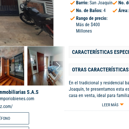
Barrio:
San Joaquín
No. d
No. de Baños:
4
Área
Rango de precio:
Más de $400
Millones
CARACTERÍSTICAS ESPEC
OTRAS CARACTERÍSTICAS
En el tradicional y residencial b
Joaquín, te presentamos esta e
Inmobiliarias S.A.S
casa en venta, ideal para famil
mporiobienes.com
comodidad, amplitud y una exce
LEER MÁS
iz.com/
ubicación. La propiedad se enc
distribuida de la siguiente mane
ÉFONO
con garaje cubierto con capacid
vehículos, amplia sala-comedor, 