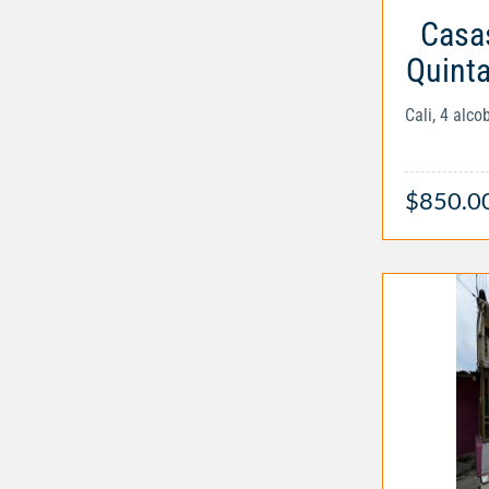
Casas
Quint
Cali, 4 alc
$850.0