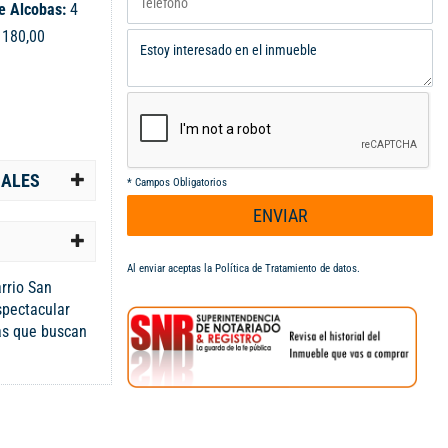
e Alcobas:
4
:
180,00
IALES
*
Campos Obligatorios
ENVIAR
Al enviar aceptas la
Política de Tratamiento de datos
.
arrio San
spectacular
ias que buscan
lente
uentra
ra: Primer piso
ad para dos
ideal para