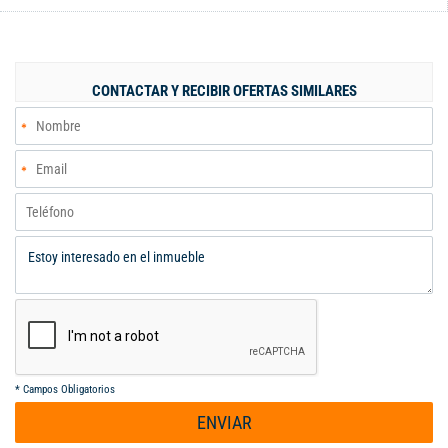
con garaje cubierto con capacidad para dos vehículos, amplia
sala-comedor, ideal para compartir en familia, cocina integral
con excelente ventilación, baño social, habitación auxiliar o
estudio, perfecta para oficina en casa, patio interno, zona de
CONTACTAR Y RECIBIR OFERTAS SIMILARES
oficios independiente. Segundo piso: cuatro habitaciones, dos
de ellas con baño privado, hall de alcobas, baño social
adicional. Ubicación estratégica, con fácil acceso a vías
principales, transporte público, centros comerciales, clínicas,
supermercados, colegios y más. Una casa con todo lo que
necesitas para vivir cómodamente y con alto potencial de
valorización.
*
Campos Obligatorios
ENVIAR