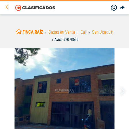
FINCA RAÍZ
Casas en Venta
Cali
San Joaquín
Aviso #2078639