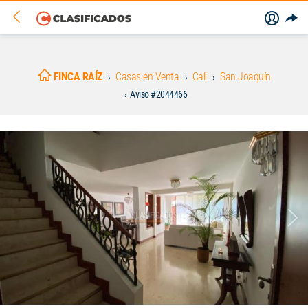
FINCA RAÍZ
Casas en Venta
Cali
San Joaquín
Aviso #2044466