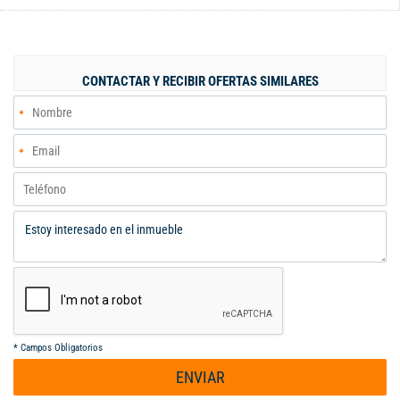
un baño, estudio con balcón exterior e interior, rejas y vidrios de
seguridad, 173mt2 en el área del primer piso y 112 mt para el
área del segundo nivel. Cerca a parques, hermosas zonas
verdes, iglesia, clinicas, centros comerciales, colegios y
CONTACTAR Y RECIBIR OFERTAS SIMILARES
universidades. Papeles al día. No hipotecas. Lista para traspaso
*
Campos Obligatorios
ENVIAR