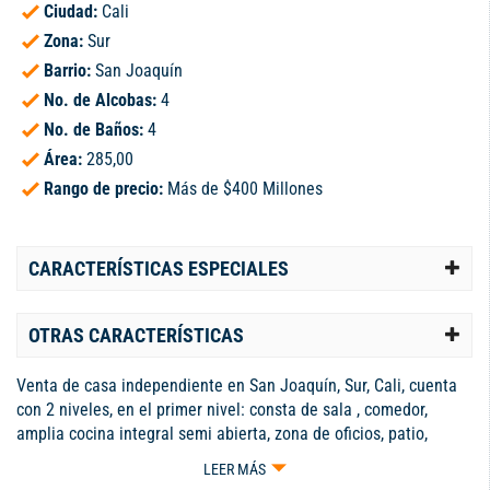
Ciudad:
Cali
Zona:
Sur
Barrio:
San Joaquín
No. de Alcobas:
4
No. de Baños:
4
Área:
285,00
Rango de precio:
Más de $400 Millones
CARACTERÍSTICAS ESPECIALES
OTRAS CARACTERÍSTICAS
Venta de casa independiente en San Joaquín, Sur, Cali, cuenta
con 2 niveles, en el primer nivel: consta de sala , comedor,
amplia cocina integral semi abierta, zona de oficios, patio,
garaje con puerta electrica para 2 vehículos. Segundo Nivel:
LEER MÁS
cuarto principal con vestier y baño, 23 habitaciones comparte