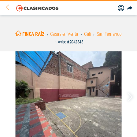
FINCA RAÍZ
Casas en Venta
Cali
San Fernando
Aviso #2042348