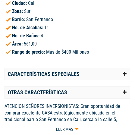
Ciudad:
Cali
Zona:
Sur
Barrio:
San Fernando
No. de Alcobas:
11
No. de Baños:
4
Área:
561,00
Rango de precio:
Más de $400 Millones
CARACTERÍSTICAS ESPECIALES
OTRAS CARACTERÍSTICAS
ATENCION SEÑORES INVERSIONISTAS: Gran oportunidad de
comprar excelente CASA estratégicamente ubicada en el
tradicional barrio San Fernando en Cali, cerca a la calle 5,
avenida Roosvelt, Biblioteca Departamental,etc. 405 m2 de lote
LEER MÁS
y 561 m2 construidos aproximadamente, ideal para el desarrollo