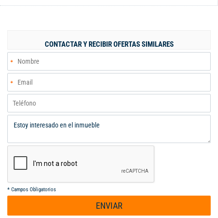
de proyectos comerciales o de vivienda, existiendo la
posibilidad de adquirir por separado otras 2 propiedades
contiguas con áreas parciales o total , de acuerdo a
conveniencia.
CONTACTAR Y RECIBIR OFERTAS SIMILARES
*
Campos Obligatorios
ENVIAR