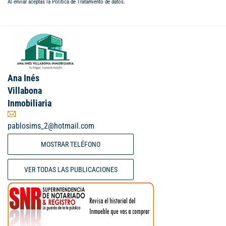
Al enviar aceptas la
Política de Tratamiento de datos
.
Ana Inés
Villabona
Inmobiliaria
pablosims_2@hotmail.com
MOSTRAR TELÉFONO
VER TODAS LAS PUBLICACIONES