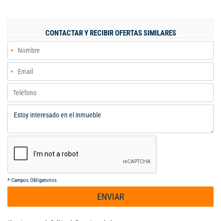
baño. Amplio patio y jacuzzi con calefacción. Parqueadero
doble en paralelo. Aire acondicionado en las 3 alcobas, Cuartos
con cortinas y black out. Zona social del condominio con piscina
CONTACTAR Y RECIBIR OFERTAS SIMILARES
y juegos para niños. Paneles solares para la energía de las
zonas comunes. Muy fresca e iluminada.
*
Campos Obligatorios
ENVIAR