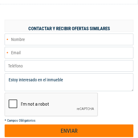
y ambientes iluminados naturalmente. Distribución de la casa
Primer nivel Jardín privado Parqueadero para 4 vehículos (2
cubiertos y 2 descubiertos) Hall de acceso Amplia sala y
comedor Baño social con ducha Terraza con sala de estar y
CONTACTAR Y RECIBIR OFERTAS SIMILARES
comedor auxiliar Cocina integral Zona de oficios independiente
con patio de ropas Cuarto de servicio con baño 2 alcobas, una
de ellas con vestier Baño auxiliar de alcobas Segundo nivel Sala
de televisión / biblioteca Estudio 4 alcobas Baños de alcobas El
condominio ofrece Portería y vigilancia 24/7 Dos vías de acceso
independientes Parqueaderos para visitantes Unidad técnica de
basuras (UTB) Piscina Kiosko Amplias zonas verdes comunes Se
aceptan permuta.
*
Campos Obligatorios
ENVIAR