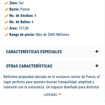
Zona:
Sur
Barrio:
Pance
No. de Alcobas:
4
No. de Baños:
6
Área:
737,00
Rango de precio:
Más de $400 Millones
CARACTERÍSTICAS ESPECIALES
OTRAS CARACTERÍSTICAS
Bellísima propiedad ubicada en el exclusivo sector de Pance, el
lugar perfecto para quienes buscan tranquilidad, amplitud y
conexión con la naturaleza. Un espacio diseñado para disfrutar
momentos inolvidables en familia y con amigos, rodeado de
LEER MÁS
confort, privacidad y elegancia. • CUADRO DE ÁREAS • Casa en
Condominio – Pance • Área de lote: 1.000 Mts² • Área