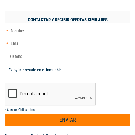
construida: 735 Mts² • Administración: $1.450.000 •
Características • 4 habitaciones, todas con baño privado y
Vestier • Estar de televisión • Amplio balcón • Sala de teatro •
CONTACTAR Y RECIBIR OFERTAS SIMILARES
Gimnasio • Quiosco social • Hermoso lago • Piscina • Amplios
jardines y zonas verdes Un hogar ideal para vivir rodeado de
naturaleza, confort y exclusividad. Nota: Se recibe propiedad de
menor valor o vehículos como parte de pago
*
Campos Obligatorios
ENVIAR