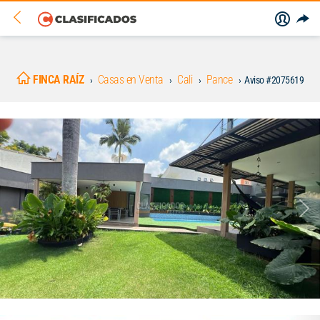
FINCA RAÍZ
Casas en Venta
Cali
Pance
Aviso #2075619