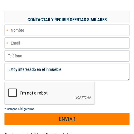
para tres vehiculos Esquinera con lote muy amplio. Condominio
con zonas verdes , canchas multiples,gimnasio, cancha de tenis.
Piscinas de adultos y de niños Cel. 3184559415-3113270915
CONTACTAR Y RECIBIR OFERTAS SIMILARES
malom- altpan
*
Campos Obligatorios
ENVIAR