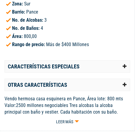
Zona:
Sur
Barrio:
Pance
No. de Alcobas:
3
No. de Baños:
4
Área:
800,00
Rango de precio:
Más de $400 Millones
CARACTERÍSTICAS ESPECIALES
OTRAS CARACTERÍSTICAS
Vendo hermosa casa esquinera en Pance, Área lote: 800 mts
Valor:2500 millones negociables Tres alcobas la alcoba
principal con baño y vestier. Cada habitación con su baño.
Family room o sal de tv. Baño social Sala y comedor muy amplia
LEER MÁS
con salida a terraza exterior y zona de jardín con jacuzzi. Alcoba
de servicio con baño Amplia zona de lavanderia Estudio Garane