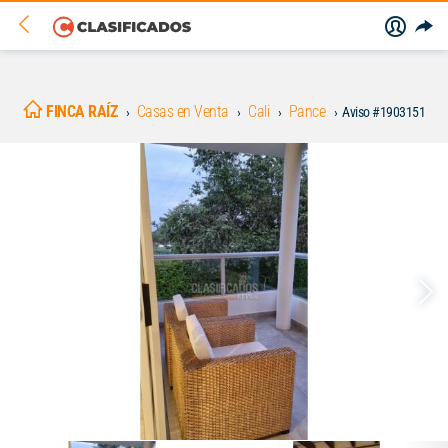
FINCA RAÍZ
Casas en Venta
Cali
Pance
Aviso #1903151