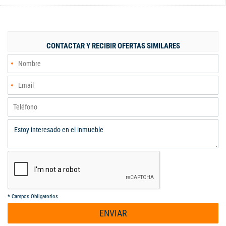
privado Zona de oficios baño social Piso 2: 1 habitación con
closet y baño privado 2 habitaciones auxiliares con closet Sala
de estar Piso 3: Habitacion principal con closet exclusivo (con
perchero para trajes y zapatero) con aire acondicionado Baño
CONTACTAR Y RECIBIR OFERTAS SIMILARES
con Vestier tipo habitacion Habitacion para gimnasio con aire
acondicionado Balcon tipo terraza Deposito
*
Campos Obligatorios
ENVIAR