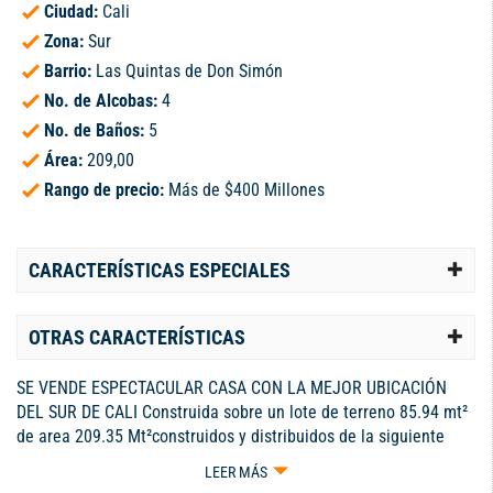
Ciudad:
Cali
Zona:
Sur
Barrio:
Las Quintas de Don Simón
No. de Alcobas:
4
No. de Baños:
5
Área:
209,00
Rango de precio:
Más de $400 Millones
CARACTERÍSTICAS ESPECIALES
OTRAS CARACTERÍSTICAS
SE VENDE ESPECTACULAR CASA CON LA MEJOR UBICACIÓN
DEL SUR DE CALI Construida sobre un lote de terreno 85.94 mt²
de area 209.35 Mt²construidos y distribuidos de la siguiente
manera: Piso 1: Parqueadero con espacio para 2 vehiculos
LEER MÁS
estudio sala comedor cocina amplia cuarto de servicio con baño