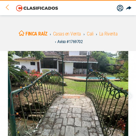
FINCA RAÍZ
Casas en Venta
Cali
La Riverita
Aviso #1769702