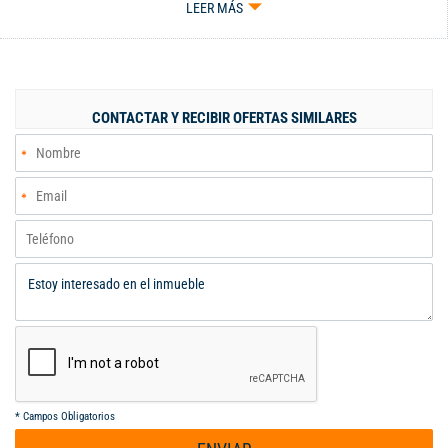
LEER MÁS
ARQUITECTURA CLÁSICA PISOS EN TABLETA CONSTRUIDA EN
UN LOTE DE 2.000 METROS Y CONSTRUIDOS 400 METROS EN
DOS PLANTAS, AMPLIOS JARDINES, DOS RIACHUELOS CON
PUENTE , ESTADERO CON PISCINA PRIVADA, CUATRO ALCOBAS
CON BAÑO, SALA COMEDOR ESTUDIO ESTAR, COCINA INTEGRAL
CONTACTAR Y RECIBIR OFERTAS SIMILARES
ALCOBA DE SERVICIO, ZONA DE ROPAS, PATIO HORNAMENTAL ,
AGUA DE LA PARCELACIÓN CON VIGILANCIA INCLUÍDA, GAS
PROPANO, ENERGÍA DE EMCALI, PARQUEADERO PARA CINCO
CARROS, CALLE CERRADA.
*
Campos Obligatorios