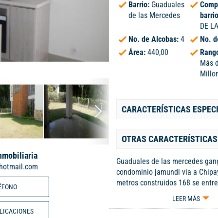
Barrio:
Guaduales
Comp
de las Mercedes
barri
DE L
No. de Alcobas:
4
No. d
Área:
440,00
Rango
Más 
Millo
CARACTERÍSTICAS ESPEC
OTRAS CARACTERÍSTICAS
nmobiliaria
Guaduales de las mercedes gan
hotmail.com
condominio jamundi via a Chipa
metros construidos 168 se entr
ÉFONO
cortinas lamparas aires consta 
LEER MÁS
baño privado estudio o 4 alcoba
BLICACIONES
sala comedor cocina abierta ti