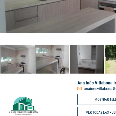
Ana Inés Villabona I
anainesvillabona@
MOSTRAR TEL
VER TODAS LAS PU