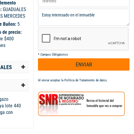
lemento
o:
GUADUALES
AS MERCEDES
e Baños:
5
 de precio:
de $400
nes
*
Campos Obligatorios
ENVIAR
IALES
Al enviar aceptas la
Política de Tratamiento de datos
.
gazo
ya lote 440
ega con
d 3 alcobas con
s baño social
po americana