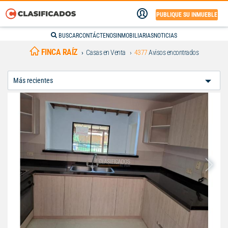
PUBLIQUE SU INMUEBLE
BUSCAR
CONTÁCTENOS
INMOBILIARIAS
NOTICIAS
FINCA RAÍZ
Casas en Venta
4377
Avisos encontrados
Ordenar
Por: