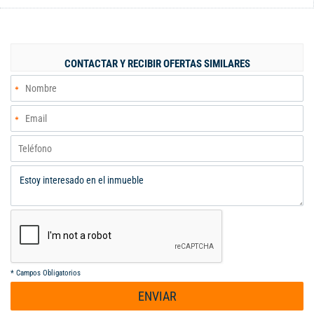
terraza adaptada como estadero, zona bbq y zona de oficios.
Tiene espacio para parquear un carro afuera de la casa. Cuadra
con vigilancia, al frente de la casa queda un parque. Zona
residencial muy tranquila. Contácteme, será un placer
CONTACTAR Y RECIBIR OFERTAS SIMILARES
atenderle.
*
Campos Obligatorios
ENVIAR