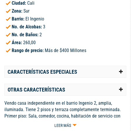
Ciudad:
Cali
Zona:
Sur
Barrio:
El Ingenio
No. de Alcobas:
3
No. de Baños:
2
Área:
260,00
Rango de precio:
Más de $400 Millones
CARACTERÍSTICAS ESPECIALES
OTRAS CARACTERÍSTICAS
Vendo casa independiente en el barrio Ingenio 2, amplia,
iluminada. Tiene 2 pisos y terraza completamente terminada.
Primer piso: Sala, comedor, cocina, habitación de servicio con
baño, patio ornamental. Segundo piso: 3 habitaciones, principal
LEER MÁS
con baño y balcón, baño de alcobas y sala de tv. Tercer piso