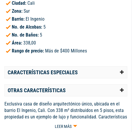
Ciudad:
Cali
Zona:
Sur
Barrio:
El Ingenio
No. de Alcobas:
5
No. de Baños:
5
Área:
338,00
Rango de precio:
Más de $400 Millones
CARACTERÍSTICAS ESPECIALES
OTRAS CARACTERÍSTICAS
Exclusiva casa de diseño arquitectónico único, ubicada en el
barrio El Ingenio, Cali. Con 338 m² distribuidos en 5 pisos, esta
propiedad es un ejemplo de lujo y funcionalidad. Características
principales: Pisos: 5, con vistas abiertas entre niveles para un
LEER MÁS
ambiente de amplitud. Superficie: 338 m², optimizados para