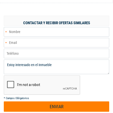
ofrecer comodidad y elegancia. Piso en Mármol: Todo el suelo
está revestido en mármol, aportando lujo y sofisticación. Piscina
y Sauna: Relájate en tu propia piscina y sauna privados. Cocina:
Amplia, moderna, con isla central para disfrutar de la
CONTACTAR Y RECIBIR OFERTAS SIMILARES
gastronomía. Habitaciones: 5, cada una con baño privado y aire
acondicionado. La principal incluye jacuzzi. Parqueadero: Con
portón eléctrico para dos vehículos. Terrazas: Dos terrazas
gigantes en el último piso con impresionantes vistas, ademas
de las otras terrazas en los diferentes niveles de la propiedad.
Esta propiedad combina lujo, confort y exclusividad en una de
las mejores zonas de Cali.
*
Campos Obligatorios
ENVIAR