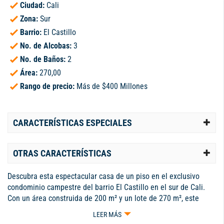
Ciudad:
Cali
Zona:
Sur
Barrio:
El Castillo
No. de Alcobas:
3
No. de Baños:
2
Área:
270,00
Rango de precio:
Más de $400 Millones
CARACTERÍSTICAS ESPECIALES
OTRAS CARACTERÍSTICAS
Descubra esta espectacular casa de un piso en el exclusivo
condominio campestre del barrio El Castillo en el sur de Cali.
Con un área construida de 200 m² y un lote de 270 m², este
inmueble ha sido meticulosamente remodelado, brindando una
LEER MÁS
hermosa armonía de acabados modernos que resaltan su