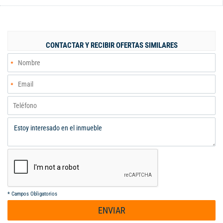
luminosidad y ventilación natural. La casa cuenta con una
acogedora sala, un elegante comedor, un estudio ideal para el
teletrabajo y una sala de televisión que se convierte en el
espacio perfecto para disfrutar en familia. La cocina integral,
CONTACTAR Y RECIBIR OFERTAS SIMILARES
equipada con una funcional barra, se complementa con una
práctica zona de oficios. Dispone de tres cómodas habitaciones,
siendo la principal un refugio privado con vestier, closet y baño
en suite. Además, cuenta con un baño social y un parqueadero
propio. El condominio ofrece una variedad de amenidades que
incluyen kiosko, piscina para adultos y niños, turco, zona
infantil, amplias zonas verdes y senderos, creando un entorno
ideal para disfrutar de la natura
*
Campos Obligatorios
ENVIAR