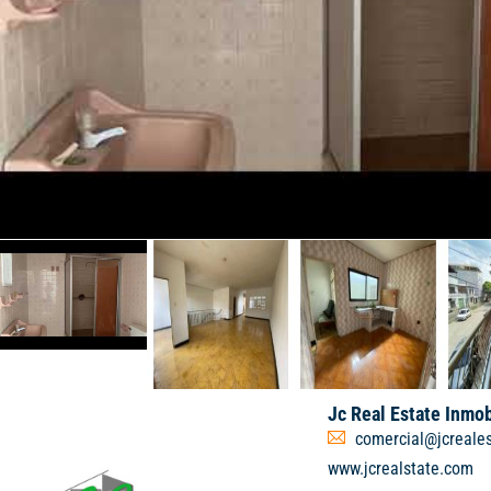
Jc Real Estate Inmob
comercial@jcreales
www.jcrealstate.com