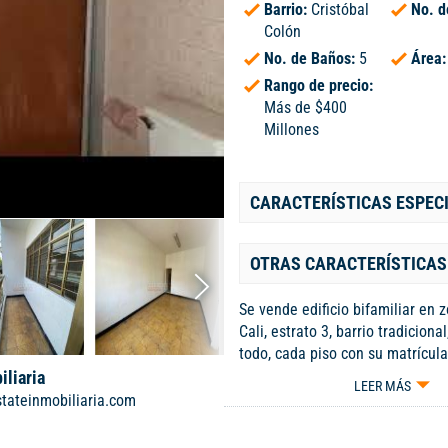
Barrio:
Cristóbal
No. d
Colón
No. de Baños:
5
Área
Rango de precio:
Más de $400
Millones
CARACTERÍSTICAS ESPEC
OTRAS CARACTERÍSTICAS
Se vende edificio bifamiliar en 
Cali, estrato 3, barrio tradiciona
todo, cada piso con su matrícula
escrituras independientes. Casa
iliaria
LEER MÁS
Área: 225 m2 consta de sala com
tateinmobiliaria.com
patio de luz intermedio y patio 
cuatro alcobas, dos baños, cañe