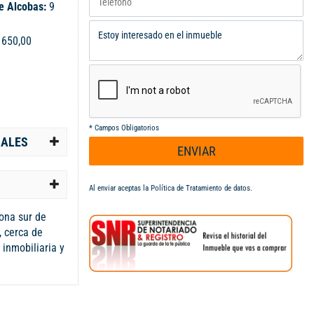
e Alcobas:
9
:
650,00
*
Campos Obligatorios
IALES
ENVIAR
Al enviar aceptas la
Política de Tratamiento de datos
.
zona sur de
l, cerca de
 inmobiliaria y
 primer piso:
edor, cocina,
de ropas,
ría nueva,