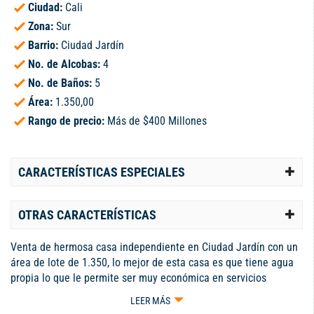
Ciudad:
Cali
Zona:
Sur
Barrio:
Ciudad Jardín
No. de Alcobas:
4
No. de Baños:
5
Área:
1.350,00
Rango de precio:
Más de $400 Millones
CARACTERÍSTICAS ESPECIALES
OTRAS CARACTERÍSTICAS
Venta de hermosa casa independiente en Ciudad Jardín con un
área de lote de 1.350, lo mejor de esta casa es que tiene agua
propia lo que le permite ser muy económica en servicios
públicos, esta rodeada de jardines, de una piscina de 10 m2
LEER MÁS
mas jacuzzi, fuente, la casa es amplia, fresca e iluminada,