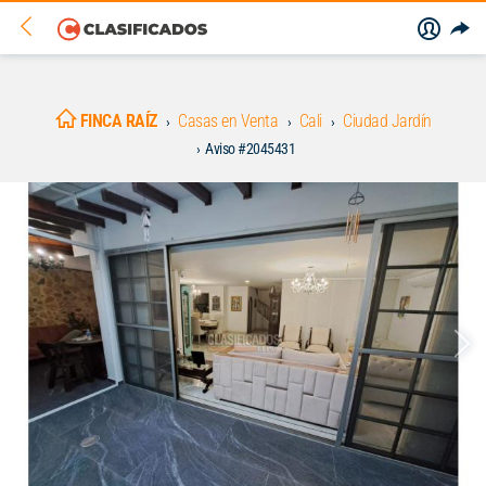
FINCA RAÍZ
Casas en Venta
Cali
Ciudad Jardín
Aviso #2045431