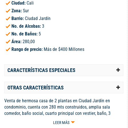
Ciudad:
Cali
Zona:
Sur
Barrio:
Ciudad Jardín
No. de Alcobas:
3
No. de Baños:
5
Área:
280,00
Rango de precio:
Más de $400 Millones
CARACTERÍSTICAS ESPECIALES
OTRAS CARACTERÍSTICAS
Venta de hermosa casa de 2 plantas en Ciudad Jardín en
condominio, cuenta con 280 mts construidos, amplia sala
comedor, baño social, cuarto principal con vestier, baño, 3
cuartos con closet y 2 baños, cocina integral, zona de oficios,
LEER MÁS
estudio. Sala tv , patio, cuarto de servicio con baño,