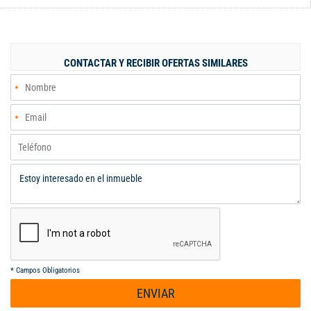
Parqueadero para 3 carros valor admon $770 mil. La unidad
cuenta con piscina para adultos y niños, juegos infantiles, salon
social, muy cerca a holguines, unicentro y jardin plaza, colegio y
universidades.
CONTACTAR Y RECIBIR OFERTAS SIMILARES
*
Campos Obligatorios
ENVIAR