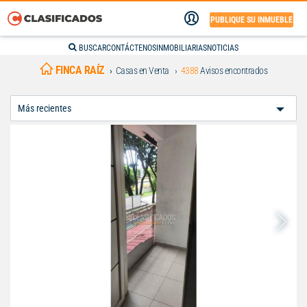
PUBLIQUE SU INMUEBLE
BUSCAR
CONTÁCTENOS
INMOBILIARIAS
NOTICIAS
FINCA RAÍZ
Casas en Venta
4388
Avisos encontrados
Ordenar
Por: