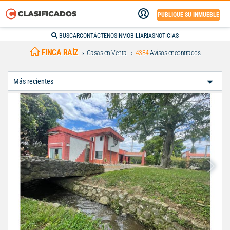
PUBLIQUE SU INMUEBLE
BUSCAR
CONTÁCTENOS
INMOBILIARIAS
NOTICIAS
FINCA RAÍZ
Casas en Venta
4384
Avisos encontrados
Ordenar
Por: