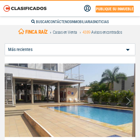
PUBLIQUE SU INMUEBLE
BUSCAR
CONTÁCTENOS
INMOBILIARIAS
NOTICIAS
FINCA RAÍZ
Casas en Venta
4389
Avisos encontrados
Ordenar
Por: