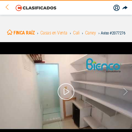
FINCA RAÍZ
Casas en Venta
Cali
Caney
Aviso #2077276