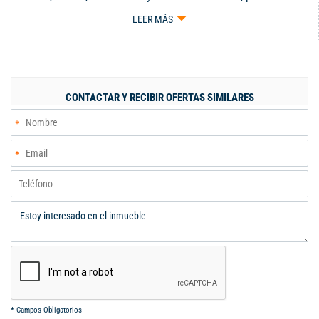
resistencia, , cocina integral con gabinetes, extractor y gas
LEER MÁS
natural, patio, escaleras para segundo nivel, zona de ropas,
todas las conexiones, baño social, 3 habitaciones con closet, la
principal con baño, vista exterior y persianas, con divisiones
muy buenas, sala estar o tv, parqueadero interno, con garage, Se
ubica cerca de la avenida ciudad de Cali, a 5 minutos de la
CONTACTAR Y RECIBIR OFERTAS SIMILARES
autopista Simón Bolívar, sus vías son pavimentadas y cuenta
con fácil acceso a transporte público, cerca de supermercados,
centros comerciales, colegios y universidades del sur. Web
121301 Código interno: V121301
*
Campos Obligatorios