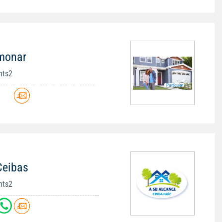
imonar
mts2
Ceibas
mts2