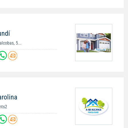
undí
lcobas, 5...
arolina
mts2