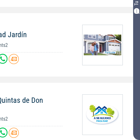
ad Jardín
mts2
Quintas de Don
mts2