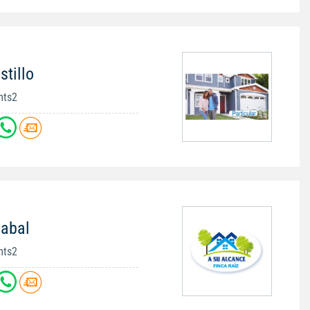
stillo
mts2
uabal
mts2