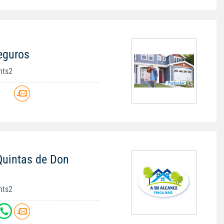
eguros
mts2
Quintas de Don
mts2