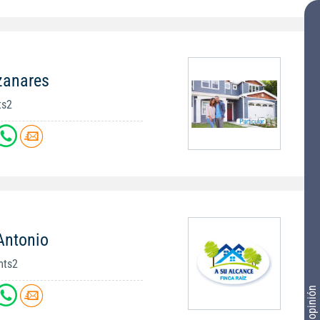
zanares
ts2
Antonio
mts2
Tu opinión