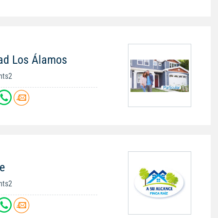
dad Los Álamos
mts2
e
mts2