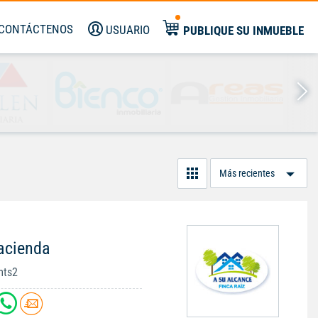
CONTÁCTENOS
USUARIO
PUBLIQUE SU INMUEBLE
Or
Po
acienda
mts2