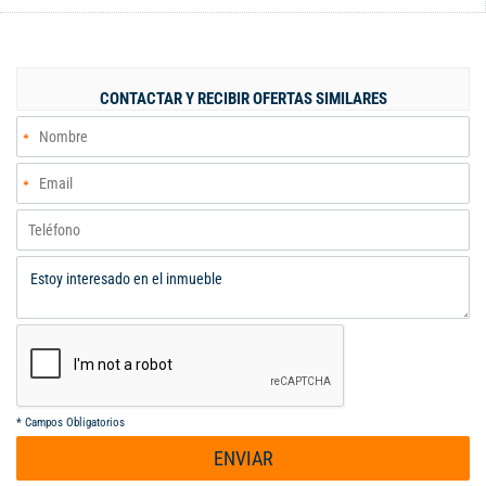
para vivir como para invertir, gracias a su excelente distribución:
6 mts frente 20 mts fondo Primer piso: Cuenta con 4
habitaciones, un local comercial perfecto para generar ingresos
adicionales, 2 amplia salas, comedor, cocina funcional, baño,
CONTACTAR Y RECIBIR OFERTAS SIMILARES
patio y zona de oficios. Segundo piso: Dispone de 4
habitaciones, dos salas que brindan mayor comodidad y
espacios independientes, cocina, baño, patio y zona de oficios.
Tercer piso: Terraza
*
Campos Obligatorios
ENVIAR