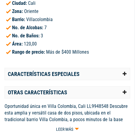
Ciudad:
Cali
Zona:
Oriente
Barrio:
Villacolombia
No. de Alcobas:
7
No. de Baños:
3
Área:
120,00
Rango de precio:
Más de $400 Millones
CARACTERÍSTICAS ESPECIALES
OTRAS CARACTERÍSTICAS
Oportunidad única en Villa Colombia, Cali LL9948548 Descubre
esta amplia y versátil casa de dos pisos, ubicada en el
tradicional barrio Villa Colombia, a pocos minutos de la base
aérea y con cercanía a colegios, parques y todo lo que necesitas
LEER MÁS
para una vida cómoda y práctica. Esta propiedad es ideal tanto