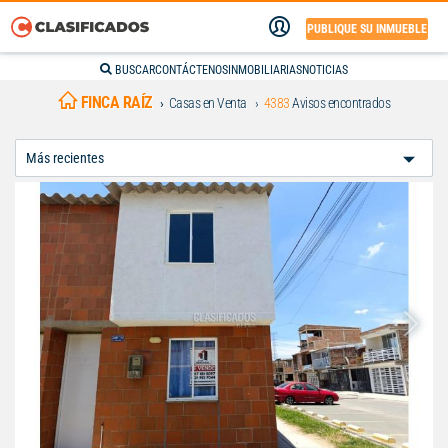
PUBLIQUE SU INMUEBLE
BUSCAR
CONTÁCTENOS
INMOBILIARIAS
NOTICIAS
FINCA RAÍZ
Casas en Venta
4383
Avisos encontrados
Ordenar
Por: