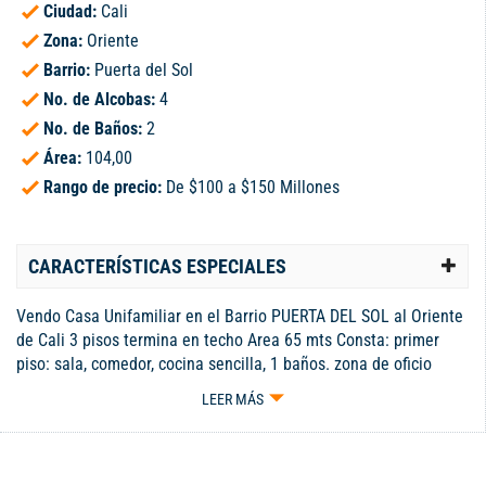
Ciudad:
Cali
Zona:
Oriente
Barrio:
Puerta del Sol
No. de Alcobas:
4
No. de Baños:
2
Área:
104,00
Rango de precio:
De $100 a $150 Millones
CARACTERÍSTICAS ESPECIALES
Vendo Casa Unifamiliar en el Barrio PUERTA DEL SOL al Oriente
de Cali 3 pisos termina en techo Area 65 mts Consta: primer
piso: sala, comedor, cocina sencilla, 1 baños. zona de oficio
Segundo piso: sala de tv, 3 habitaciones y 2 baño. Tercer piso:
LEER MÁS
Habitacion y terraza Valor de venta: 155 millones Negociables
Solo pago de contado / no creditos / no bancos