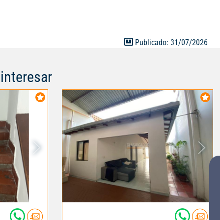
 del servicio,
erno de gradas
iso : tiene 4
a comedor,
Publicado: 31/07/2026
sta casa está
 del MÍO , cerca
interesar