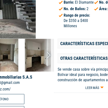
Barrio:
El Diamante
No. d
No. de Baños:
2
Área
Rango de precio:
De $350 a $400
Millones
CARACTERÍSTICAS ESPEC
OTRAS CARACTERÍSTICAS
Se vende casa sobre vía princip
Bolivar ideal para negocio, bod
Inmobiliarias S.A.S
construcción de apartamentos 
8@gmail.com
está en obra gris para adecuar a
LEER MÁS
iz.com/
esta casa tiene 2 pisos indepe
terraza con cimientos para segu
ÉFONO
construyendo y adecuar de dos
por cada piso . El primer piso c