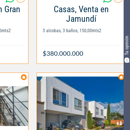
n Gran
Casas, Venta en
Jamundí
00mts2
3 alcobas, 3 baños, 150,00mts2
Tu opinión
$380.000.000