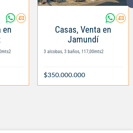
a en
Casas, Venta en
z
Jamundí
00mts2
3 alcobas, 3 baños, 117,00mts2
$350.000.000