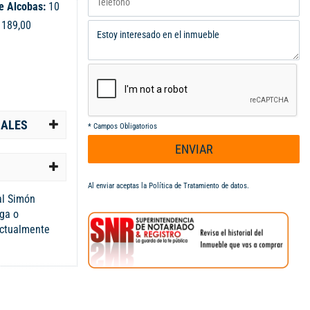
e Alcobas:
10
:
189,00
IALES
*
Campos Obligatorios
ENVIAR
Al enviar aceptas la
Política de Tratamiento de datos
.
al Simón
ega o
actualmente
 su gusto ,
ndientes más
ir
 apartamentos
uenta con 5