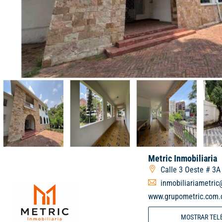
Metric Inmobiliaria
Calle 3 Oeste # 3A 
inmobiliariametri
www.grupometric.com.
MOSTRAR TEL