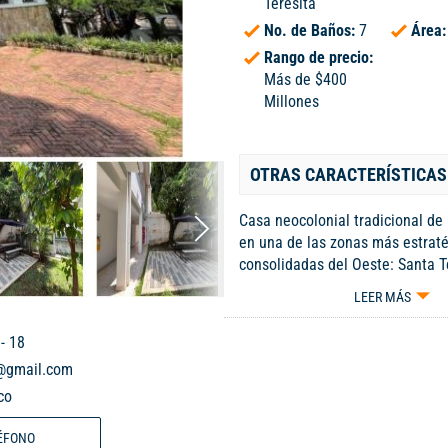
Teresita
No. de Baños:
7
Área
Rango de precio:
Más de $400
Millones
OTRAS CARACTERÍSTICAS
Casa neocolonial tradicional de 
en una de las zonas más estraté
consolidadas del Oeste: Santa T
inmueble con carácter arquitect
LEER MÁS
proporciones generosas. Excelen
comercial para tu marca. 7 habi
- 18
espacios flexibles 7 baños 7 pa
c@gmail.com
Área construida: 787 m² Área de
co
Su ubicación es uno de sus mayo
conectividad inmediata, entorno 
ÉFONO
alta valorización. Una casa con 