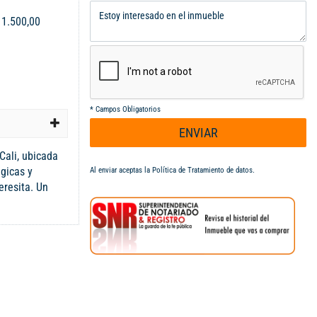
:
1.500,00
*
Campos Obligatorios
ENVIAR
Cali, ubicada
gicas y
Al enviar aceptas la
Política de Tratamiento de datos
.
eresita. Un
ónico y
te vitrina
taciones o
rqueaderos
 lote: 1.500 m²
res activos:
tradicional y
presencia,