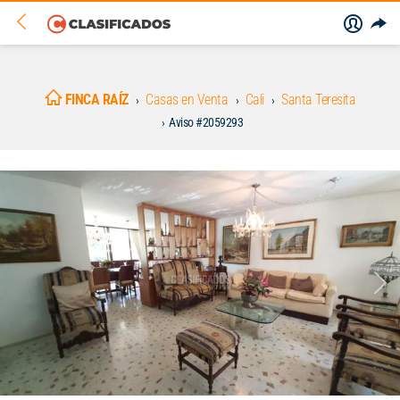
FINCA RAÍZ
Casas en Venta
Cali
Santa Teresita
Aviso #2059293