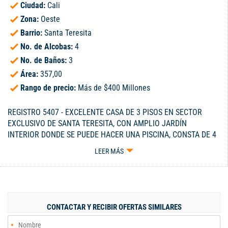
Ciudad:
Cali
Zona:
Oeste
Barrio:
Santa Teresita
No. de Alcobas:
4
No. de Baños:
3
Área:
357,00
Rango de precio:
Más de $400 Millones
REGISTRO 5407 - EXCELENTE CASA DE 3 PISOS EN SECTOR
EXCLUSIVO DE SANTA TERESITA, CON AMPLIO JARDÍN
INTERIOR DONDE SE PUEDE HACER UNA PISCINA, CONSTA DE 4
ALCOBAS, LA PRINCIPAL CON BAÑO Y BAÑO DE ALCOBAS PARA
LEER MÁS
LAS OTRAS 3, HALL DE ALCOBAS, BAÑO SOCIAL, SALA,
COMEDOR, COCINA INTEGRAL, ZONA DE OFICIOS, ALCOBA Y
BAÑO DE SERVICIO - EN EL JARDIN INTERIOR HAY UN ASADOR Y
UN ESTADERO TECHADO - TIENE UN AMPLIO GARAJE PARA 3
CARROS Y 1 PARQUEADERO EXTERIOR PARA 1 CARRO -
CONTACTAR Y RECIBIR OFERTAS SIMILARES
CELULAR 300-3229115.