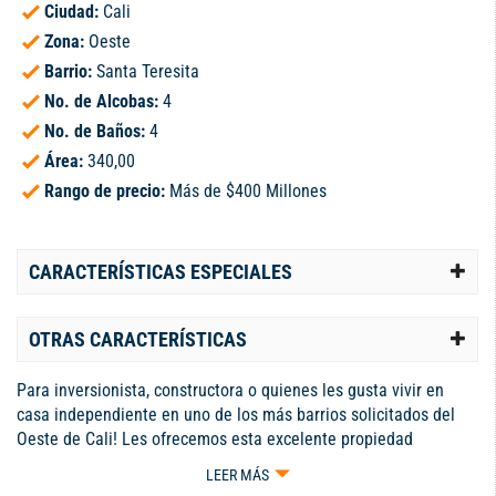
Ciudad:
Cali
Zona:
Oeste
Barrio:
Santa Teresita
No. de Alcobas:
4
No. de Baños:
4
Área:
340,00
Rango de precio:
Más de $400 Millones
CARACTERÍSTICAS ESPECIALES
OTRAS CARACTERÍSTICAS
Para inversionista, constructora o quienes les gusta vivir en
casa independiente en uno de los más barrios solicitados del
Oeste de Cali! Les ofrecemos esta excelente propiedad
medianera de 3 niveles con el mejor de los PLUS: cuenta con
LEER MÁS
una amplia zona verde en grama natural perfecta para tus