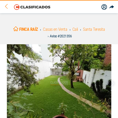
FINCA RAÍZ
Casas en Venta
Cali
Santa Teresita
Aviso #2021356