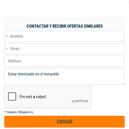
reuniones sociales (ideal construir una piscina, jacuzzi y BBQ!)
Área lote: 357 m2 (10 m x 37 m) Área construida: 340 m2
***Estado: Original*** Excelentes vecinos. Zona muy segura.
NIVEL 1: Hall de entrada Sala comedor independiente Baño
CONTACTAR Y RECIBIR OFERTAS SIMILARES
social Cocina integral NIVEL -1: Lavadero Alc y baño de servicio
Garaje 2 carros en línea cubierto Hab adicional con baño
completo Terraza en zona verde con estadero. NIVEL 2: Hall de
habitaciones 4 hab amplias con clóset (ppal con baño) Baño de
alcobas PRECIO: $930 MILLONES (menos de 3 mill el m2)
*
Campos Obligatorios
ENVIAR