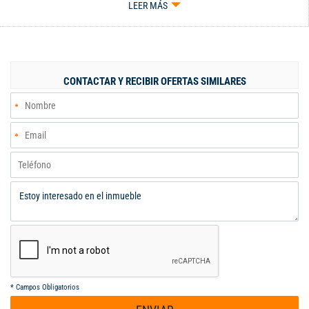
LEER MÁS
cuales tienen en común la zona de lavado y patio. Distribución
de los apartamentos: 2 alcobas, la habitación principal con baño
y Vestier, baño para la otra habitación , cocina integral, sala
comedor, zona de lavado y patio. Uno de los apartamentos tiene
cuarto para la empleada con baño. Tercer piso: Terraza cubierta
CONTACTAR Y RECIBIR OFERTAS SIMILARES
de 121 m2 con excelente visual al exterior. Sector: Tranquilo,
fresco , central y con excelente valorización.
*
Campos Obligatorios