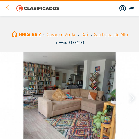
FINCA RAÍZ
Casas en Venta
Cali
San Fernando Alto
Aviso #1884281