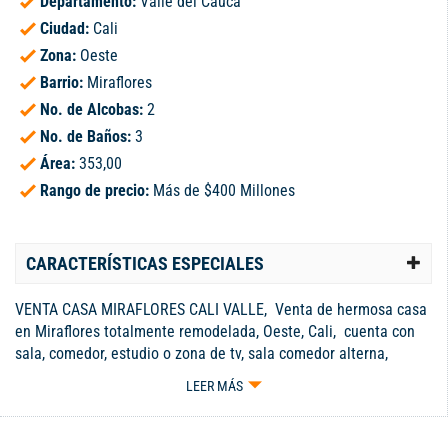
Departamento:
Valle del Cauca
Ciudad:
Cali
Zona:
Oeste
Barrio:
Miraflores
No. de Alcobas:
2
No. de Baños:
3
Área:
353,00
Rango de precio:
Más de $400 Millones
CARACTERÍSTICAS ESPECIALES
VENTA CASA MIRAFLORES CALI VALLE, Venta de hermosa casa
en Miraflores totalmente remodelada, Oeste, Cali, cuenta con
sala, comedor, estudio o zona de tv, sala comedor alterna,
amplio cuarto principal con closet , baño con salida a amplio
LEER MÁS
balcón y con sala de estar, un cuarto con closet y baño, baño
social, amplios corredores, diversos ambientes, con mucha
madera ,cocina integral tipo americano, zona de oficios, 1