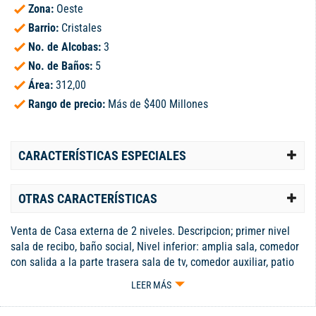
Zona:
Oeste
Barrio:
Cristales
No. de Alcobas:
3
No. de Baños:
5
Área:
312,00
Rango de precio:
Más de $400 Millones
CARACTERÍSTICAS ESPECIALES
OTRAS CARACTERÍSTICAS
Venta de Casa externa de 2 niveles. Descripcion; primer nivel
sala de recibo, baño social, Nivel inferior: amplia sala, comedor
con salida a la parte trasera sala de tv, comedor auxiliar, patio
al aire libre con zona verde. cocina integral, lavaplatos electrico,
LEER MÁS
garaje para dos vehiculos con puerta electrica, zona de
lavanderia , patio de ropas, cuarto de servicio con baño.