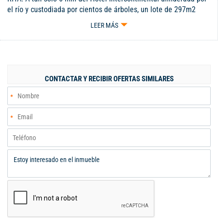
el río y custodiada por cientos de árboles, un lote de 297m2
tiene aprox, de 7m x 27m. Cuenta con antejardín de 2 niveles
LEER MÁS
con hermosa vista, hall de visitas, amplia sala adornada con
candelabros en bronce y zona verde, comedor independiente,
cocina integral, cuarto de servicio, cuarto de escoltas y
parqueadero con puerta automática para 3 vehículos. Atrás
tiene zona verde al aire libre con una fuente, y arriba tiene 3
CONTACTAR Y RECIBIR OFERTAS SIMILARES
habitaciones amplias con su baño, la principal con Vestier. ¡VIVE
COMO LO MERECES! Código interno: 10406455