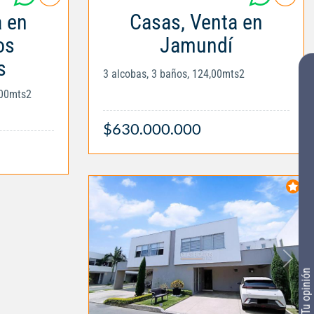
a en
Casas, Venta en
os
Jamundí
s
3 alcobas, 3 baños, 124,00mts2
,00mts2
$630.000.000
Tu opinión