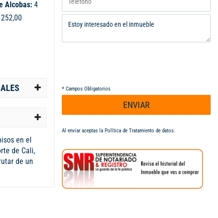
e Alcobas:
4
:
252,00
IALES
*
Campos Obligatorios
ENVIAR
Al enviar aceptas la
Política de Tratamiento de datos
.
isos en el
rte de Cali,
rutar de un
o. Con un área
edad cuenta
nvenida y un
a eléctrica,
eta. En su