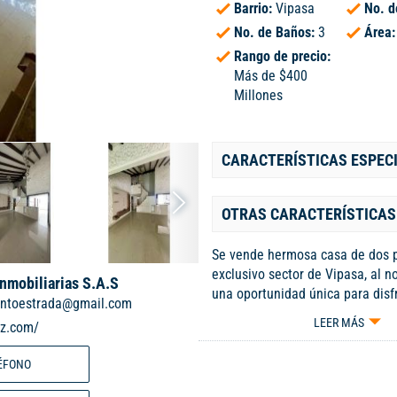
Barrio:
Vipasa
No. d
No. de Baños:
3
Área
Rango de precio:
Más de $400
Millones
CARACTERÍSTICAS ESPEC
OTRAS CARACTERÍSTICAS
Se vende hermosa casa de dos p
exclusivo sector de Vipasa, al no
Inmobiliarias S.A.S
una oportunidad única para disf
ntoestrada@gmail.com
estilo de vida cómodo y modern
LEER MÁS
iz.com/
generosa de 252 m2, esta propi
con un antejardín que da la bie
ÉFONO
parqueadero interno con persian
apto para automóvil y/o camion