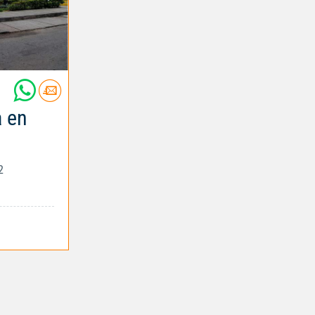
a en
2