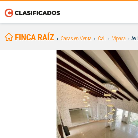
FINCA RAÍZ
Casas en Venta
Cali
Vipasa
Av