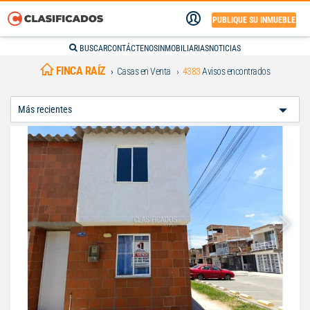
PUBLIQUE SU INMUEBLE
BUSCAR
CONTÁCTENOS
INMOBILIARIAS
NOTICIAS
FINCA RAÍZ
Casas en Venta
4383
Avisos encontrados
Ordenar
Por: