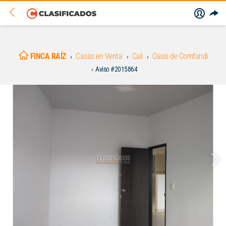
FINCA RAÍZ
Casas en Venta
Cali
Oasis de Comfandi
Aviso #2015864