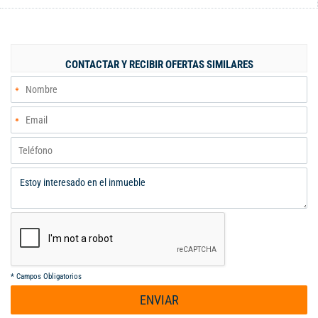
segundo piso encontramos tres habitaciones amplias súper bien
iluminadas con clóset y baño de alcohol eso es una propiedad
que está en muy buen estado súper iluminada es esquinera
cuenta con parqueadero propio escriturado el condominio
CONTACTAR Y RECIBIR OFERTAS SIMILARES
cuenta con piscina niños y adultos zona social zona de juegos
para niños... Está es una excelente opción para invertir al norte
de la ciudad . Cerca a panaderías centros comerciales colegios
transporte público Iglesias y droguerías la unidad cuenta con
excelente administración seguridad privada 24/7 está libre de
grabarme en el lista para escriturar se vende en efectivo
agenda tu cita
*
Campos Obligatorios
ENVIAR