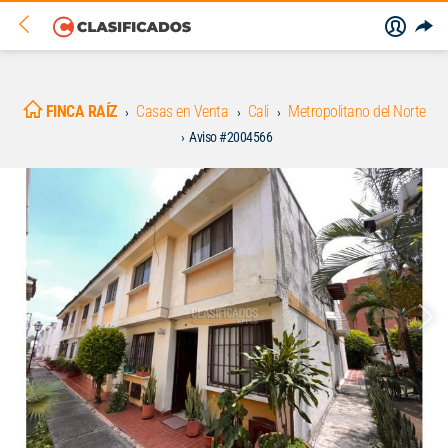
FINCA RAÍZ
Casas en Venta
Cali
Metropolitano del Norte
Aviso #2004566