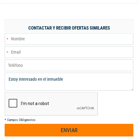
casa. SEGUNDO PISO: sala comedor, cocina, zona de oficios, dos
habitaciones, un baño, con estructuras para tercer piso,
parqueadero ubicado cerca a la casa. Su ubicación es
privilegiada porque cuenta con muy buenas vías de acceso,
CONTACTAR Y RECIBIR OFERTAS SIMILARES
rutas de transporte público, supermercados, parques, cercanos,
colegios.
*
Campos Obligatorios
ENVIAR