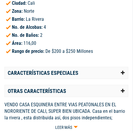
Ciudad:
Cali
Zona:
Norte
Barrio:
La Rivera
No. de Alcobas:
4
No. de Baños:
2
Área:
116,00
Rango de precio:
De $200 a $250 Millones
CARACTERÍSTICAS ESPECIALES
OTRAS CARACTERÍSTICAS
VENDO CASA ESQUINERA ENTRE VIAS PEATONALES EN EL
NORORIENTE DE CALI, SUPER BIEN UBICADA. Casa en el barrio
la rivera , esta distribuida así, dos pisos independientes;
PRIMER PISO: sala comedor, cocina, zona de oficios, antejardín,
LEER MÁS
dos habitaciones, un baño, parqueadero ubicado cerca a la