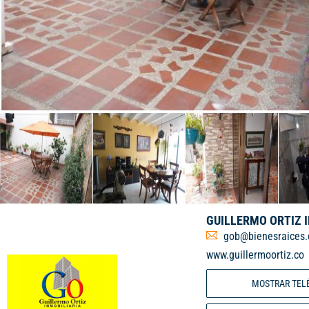
GUILLERMO ORTIZ 
gob@bienesraices.
www.guillermoortiz.co
MOSTRAR TEL