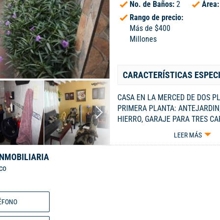
No. de Baños:
2
Área
Rango de precio:
Más de $400
Millones
CARACTERÍSTICAS ESPEC
CASA EN LA MERCED DE DOS P
PRIMERA PLANTA: ANTEJARDIN,
HIERRO, GARAJE PARA TRES CA
COMEDOR, PATIO GRANDE BAÑO
LEER MÁS
EN CERAMICA, TECHO CIELO RA
CEMENTO, VIGAS EN HORMIGON
INMOBILIARIA
EN EL PISO, BAÑO CON VIDRIO
co
TEMPLADO.GRADAS IMITACION
SEGUNDA PLANTA 3 ALCOBAS, 
CON VIDRIO TREMPLADO. LLA
ÉFONO
3112206561