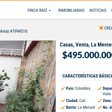
FINCA RAÍZ
INMOBILIARIAS
NOTICIAS
CRE
Aviso #1994516
Casas, Venta, La Merce
$495.000.00
CARACTERÍSTICAS BÁSIC
País:
Colombia
Depar
Valle
Ciudad:
Cali
Zona
Barrio:
La Merced
No. d