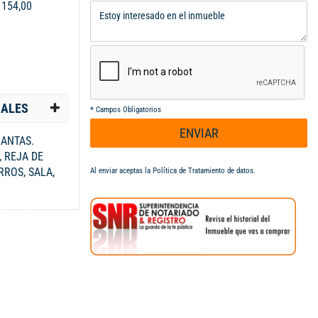
:
154,00
IALES
*
Campos Obligatorios
ENVIAR
LANTAS.
 REJA DE
RROS, SALA,
Al enviar aceptas la
Política de Tratamiento de datos
.
 SOCIAL, PISO
SO EN
,, CERAMICA
 MADERA.
HALLL, BAÑO
MENOS