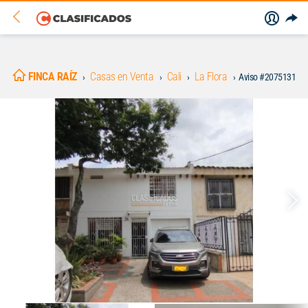
FINCA RAÍZ
Casas en Venta
Cali
La Flora
Aviso #2075131