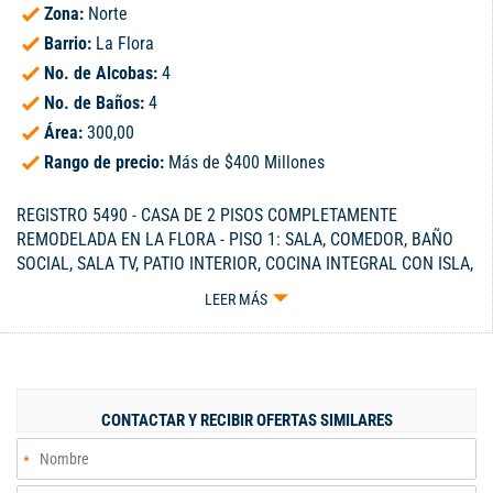
Zona:
Norte
Barrio:
La Flora
No. de Alcobas:
4
No. de Baños:
4
Área:
300,00
Rango de precio:
Más de $400 Millones
REGISTRO 5490 - CASA DE 2 PISOS COMPLETAMENTE
REMODELADA EN LA FLORA - PISO 1: SALA, COMEDOR, BAÑO
SOCIAL, SALA TV, PATIO INTERIOR, COCINA INTEGRAL CON ISLA,
CAVA, ZONA DE OFICIOS, ALCOBA Y BAÑO DE SERVICIO - PISO 2:
LEER MÁS
ALCOBA PRINCIPAL CON BAÑO, ESTUDIO, SEGUNDA ALCOBA
TAMBIÉN CON BAÑO, LA TERCERA Y CUARTA ALCOBA
COMPARTEN BAÑO, TODAS CUENTAN CON CLÓSET - CELULAR
300-3229115.
CONTACTAR Y RECIBIR OFERTAS SIMILARES